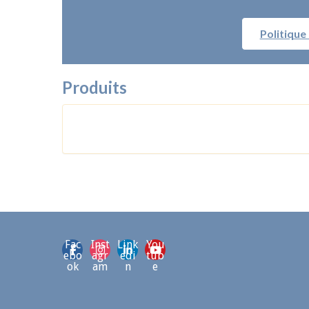
Politique
Produits
Fac
Inst
Link
You
ebo
agr
edi
tub
ok
am
n
e