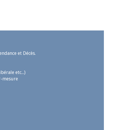
endance et Décès.
érale etc...)
ur-mesure