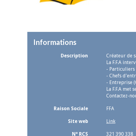
Informations
Description
Créateur de s
La F.F.A inter
- Particuliers
- Chefs d'entr
- Entreprise 
La F.F.A met s
Contactez-nou
Raison Sociale
FFA
Site web
Link
N° RCS
321 390 338