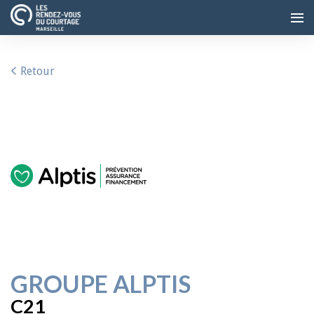
Retour
GROUPE ALPTIS
C21